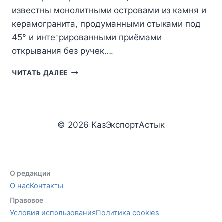
известны монолитными островами из камня и
керамогранита, продуманными стыками под
45° и интегрированными приёмами
открывания без ручек….
MODULNOVA:
ЧИТАТЬ ДАЛЕЕ
КУХНЯ
КАК
АРХИТЕКТУРА,
А
НЕ
© 2026 КазЭкспортАстык
«ЗОНА
ГОТОВКИ»
О редакции
О нас
Контакты
Правовое
Условия использования
Политика cookies