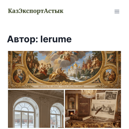
Перейти
к
содержимому
Автор: lerume