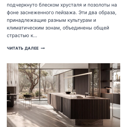
подчеркнуто блеском хрусталя и позолоты на
фоне заснеженного пейзажа. Эти два образа,
принадлежащие разным культурам и
климатическим зонам, объединены общей
страстью к…
МОСКВА
ЧИТАТЬ ДАЛЕЕ
И
РИМ
НА
ОДНОЙ
ОСИ:
ПЕРЕКЛИЧКА
СТОЛИЧНЫХ
СТИЛЕЙ
В
ПРОЕКТАХ
С
ИТАЛЬЯНСКИМ
ИНТЕРЬЕРОМ