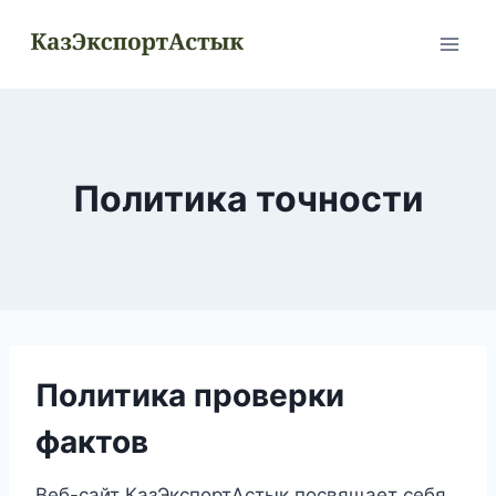
Перейти
к
содержимому
Политика точности
Политика проверки
фактов
Веб-сайт КазЭкспортАстык посвящает себя